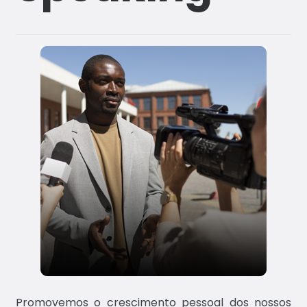
a?
Conta
ctos
Promovemos o crescimento pessoal dos nossos