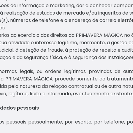
 ações de informação e marketing, dar a conhecer campan
 à realização de estudos de mercado e/ou inquéritos de s
(s), números de telefone e o endereço de correio eletrón
os.
rios ao exercício dos direitos da PRIMAVERA MÁGICA no â
ua atividade e interesse legítimo, mormente, à gestão cont
dicial, à deteção de fraude, à proteção de receita e audit
ção e da segurança física, e à segurança das instalações
mas legais, ou ordens legítimas provindas de auto
, a PRIMAVERA MÁGICA procede somente ao tratamento 
igida pela natureza da relação contratual ou de outra nat
o, legítimo, lícito e informado, eventualmente existente
 dados pessoais
pessoais pessoalmente, por escrito, por telefone, por