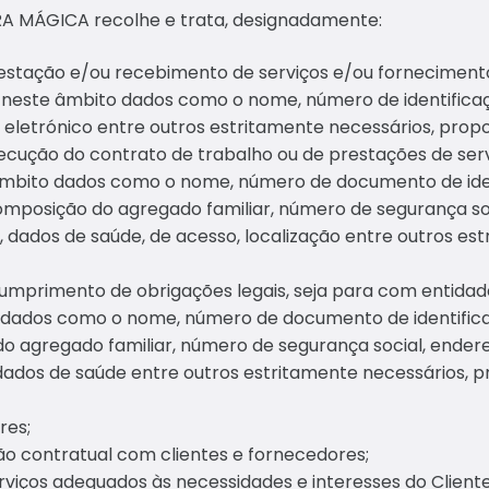
RA MÁGICA recolhe e trata, designadamente:
estação e/ou recebimento de serviços e/ou fornecimento
 neste âmbito dados como o nome, número de identificaç
eletrónico entre outros estritamente necessários, proporc
ecução do contrato de trabalho ou de prestações de ser
âmbito dados como o nome, número de documento de iden
 composição do agregado familiar, número de segurança s
, dados de saúde, de acesso, localização entre outros es
umprimento de obrigações legais, seja para com entidad
o dados como o nome, número de documento de identific
 do agregado familiar, número de segurança social, ende
dados de saúde entre outros estritamente necessários, pro
res;
ão contratual com clientes e fornecedores;
viços adequados às necessidades e interesses do Cliente