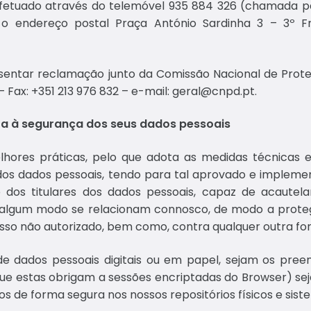
 efetuado através do telemóvel 935 884 326 (chamada 
o endereço postal Praça António Sardinha 3 – 3º Fre
entar reclamação junto da Comissão Nacional de Proteção
 – Fax: +351 213 976 832 – e-mail: geral@cnpd.pt.
ta à segurança dos seus dados pessoais
res práticas, pelo que adota as medidas técnicas e 
dos dados pessoais, tendo para tal aprovado e impleme
se dos titulares dos dados pessoais, capaz de acaute
e algum modo se relacionam connosco, de modo a protegê
sso não autorizado, bem como, contra qualquer outra for
 de dados pessoais digitais ou em papel, sejam os pre
ue estas obrigam a sessões encriptadas do Browser) sej
e forma segura nos nossos repositórios físicos e sistem