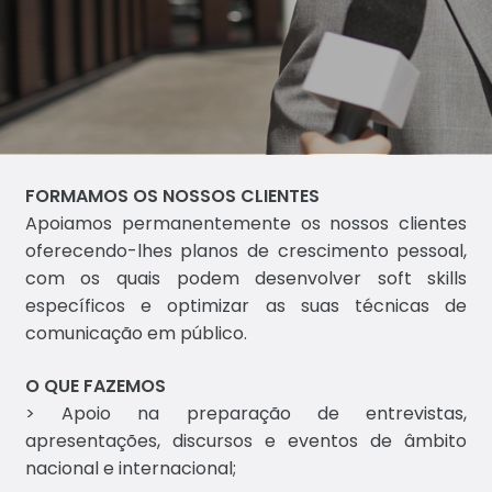
rat
égi
ca
de
Co
mu
nic
aç
FORMAMOS OS NOSSOS CLIENTES
ão
Apoiamos permanentemente os nossos clientes
oferecendo-lhes planos de crescimento pessoal,
com os quais podem desenvolver soft skills
Ass
específicos e optimizar as suas técnicas de
ess
comunicação em público.
ori
a
O QUE FAZEMOS
de
> Apoio na preparação de entrevistas,
Im
apresentações, discursos e eventos de âmbito
pr
nacional e internacional;
en