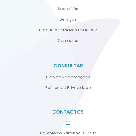
Pu
Sobre Nós
bli
Serviços
c
Sp
Porquê a Primavera Mágica?
ea
Contactos
kin
g
CONSULTAR
Porqu
ê a
Livro de Reclamações
Prima
Política de Privacidade
vera
Mágic
a?
CONTACTOS
Conta
ctos
Pç. António Sardinha 3 - 3º Ft