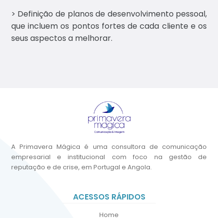
sa
> Definição de planos de desenvolvimento pessoal,
que incluem os pontos fortes de cada cliente e os
Ge
seus aspectos a melhorar.
stã
o
de
Cri
se
Co
ac
hin
A Primavera Mágica é uma consultora de comunicação
g,
empresarial e institucional com foco na gestão de
Me
reputação e de crise, em Portugal e Angola.
dia
Tra
ACESSOS RÁPIDOS
inin
g &
Home